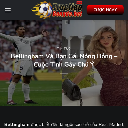
Bỏ
qua
CƯỢC NGAY
nội
dung
TIN TỨC
Bellingham Và Bạn Gái Nóng Bỏng –
Cuộc Tình Gây Chú Ý
Bellingham
được biết đến là ngôi sao trẻ của Real Madrid,