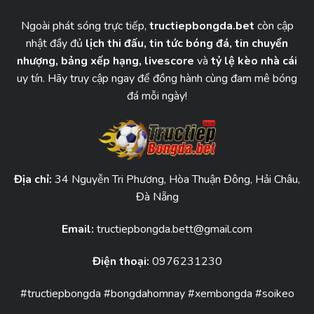
Ngoài phát sóng trực tiếp,
tructiepbongda.bet
còn cập
nhật đầy đủ
lịch thi đấu, tin tức bóng đá, tin chuyển
nhượng, bảng xếp hạng, livescore
và
tỷ lệ kèo nhà cái
uy tín. Hãy truy cập ngay để đồng hành cùng đam mê bóng
đá mỗi ngày!
Địa chỉ:
34 Nguyễn Tri Phương, Hòa Thuận Đông, Hải Châu,
Đà Nẵng
Email:
tructiepbongda.bett@gmail.com
Điện thoại:
0976231230
#tructiepbongda #bongdahomnay #xembongda #soikeo