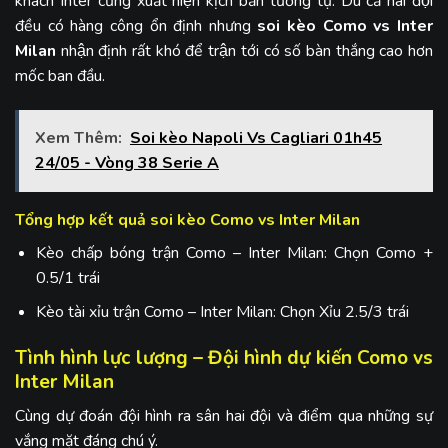
khách Inter cũng xuất hiện kịch bản tương tự. Dù cả hai đội
đều có hàng công ổn định nhưng
soi kèo Como vs Inter
Milan
nhận định rất khó để trận tới có số bàn thắng cao hơn
mốc ban đầu.
Xem Thêm:
Soi kèo Napoli Vs Cagliari 01h45
24/05 - Vòng 38 Serie A
Tổng hợp kết quả soi kèo Como vs Inter Milan
Kèo chấp bóng trận Como – Inter Milan: Chọn Como +
0.5/1 trái
Kèo tài xỉu trận Como – Inter Milan: Chọn Xỉu 2.5/3 trái
Tình hình lực lượng – Đội hình dự kiến Como vs
Inter Milan
Cùng dự đoán đội hình ra sân hai đội và điểm qua những sự
vắng mặt đáng chú ý.