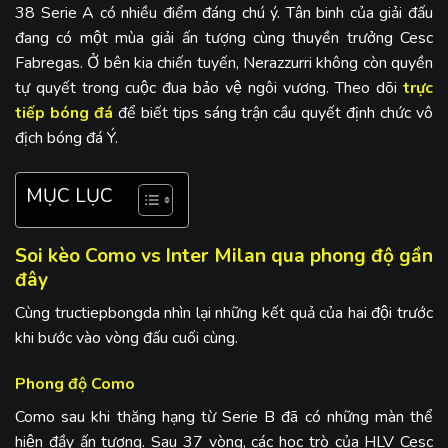
38 Serie A có nhiều điểm đáng chú ý. Tân binh của giải đấu
đang có một mùa giải ấn tượng cùng thuyền trưởng Cesc
Fabregas. Ở bên kia chiến tuyến, Nerazzurri không còn quyền
tự quyết trong cuộc đua bảo vệ ngôi vương. Theo dõi
trực
tiếp bóng đá
để biết tips sáng trận cầu quyết định chức vô
địch bóng đá Ý.
MỤC LỤC
Soi kèo Como vs Inter Milan qua phong độ gần
đây
Cùng tructiepbongda nhìn lại những kết quả của hai đội trước
khi bước vào vòng đấu cuối cùng.
Phong độ Como
Como sau khi thăng hạng từ Serie B đã có những màn thể
hiện đầy ấn tượng. Sau 37 vòng, các học trò của HLV Cesc