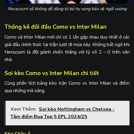
Nerazzurri sẽ không dễ dàng từ bỏ hy vọng bảo vệ ngôi vương
Thống kê đối đầu Como vs Inter Milan
Como và Inter Milan mới chỉ có 1 lần gặp nhau duy nhất ở các
giải đấu chính thức tại trận lượt đi mùa này. Không bất ngờ khi
Nerazzurri là đội giành chiến thắng với tỷ số 2 – 0 trên sân
nhà.
Soi kèo Como vs Inter Milan chi tiết
Cùng phân tích bảng kèo trận Como vs Inter Milan và điểm
qua những mã sáng.
Xem Thêm:
Soi kèo Nottingham vs Chelsea -
Tâm điểm Đua Top 5 EPL 2024/25
Kèo Châu Á