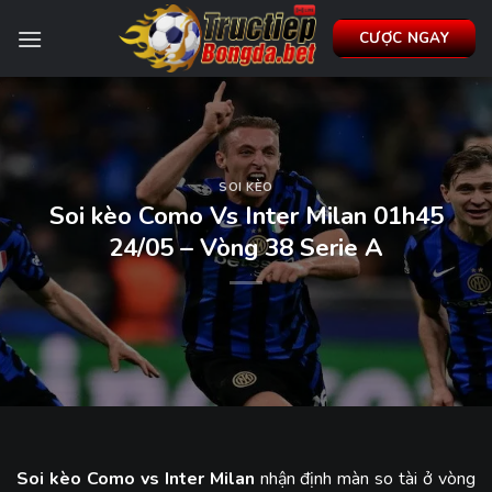
Bỏ
qua
CƯỢC NGAY
nội
dung
SOI KÈO
Soi kèo Como Vs Inter Milan 01h45
24/05 – Vòng 38 Serie A
Soi kèo Como vs Inter Milan
nhận định màn so tài ở vòng