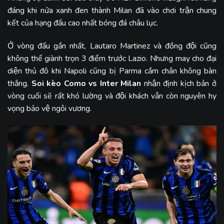
đáng khi nửa xanh đen thành Milan đã vào chơi trận chung
kết của hạng đấu cao nhất bóng đá châu lục.
Ở vòng đấu gần nhất, Lautaro Martinez và đồng đội cũng
không thể giành trọn 3 điểm trước Lazio. Nhưng may cho đại
diện thủ đô khi Napoli cũng bị Parma cầm chân không bàn
thắng.
Soi kèo Como vs Inter Milan
nhận định kịch bản ở
vòng cuối sẽ rất khó lường và đội khách vẫn còn nguyên hy
vọng bảo vệ ngôi vương.